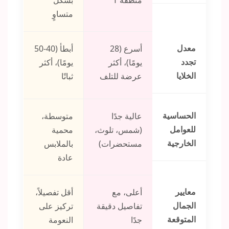
منطقة T
بشكل
متساوٍ
معدل
أسرع (28
أبطأ (40-50
تجدد
يومًا)، أكثر
يومًا)، أكثر
الخلايا
عرضة للتلف
ثباتًا
الحساسية
عالية جدًا
متوسطة،
للعوامل
(شمس، تلوث،
محمية
الخارجية
مستحضرات)
بالملابس
عادة
معايير
أعلى، مع
أقل تفصيلاً،
الجمال
تفاصيل دقيقة
تركيز على
المتوقعة
جدًا
النعومة