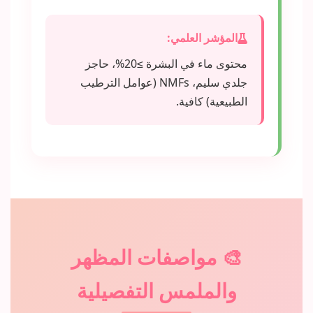
المؤشر العلمي:
محتوى ماء في البشرة ≥20%، حاجز
جلدي سليم، NMFs (عوامل الترطيب
الطبيعية) كافية.
🎨 مواصفات المظهر
والملمس التفصيلية