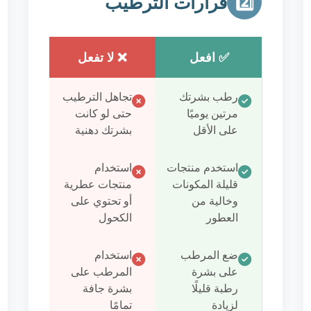
قرارات الترطيب
2️⃣
✅ افعل
❌ لا تفعل
رطب بشرتك
تجاهل الترطيب
مرتين يوميًا
حتى لو كانت
على الأقل
بشرتك دهنية
استخدم منتجات
استخدام
قليلة المكونات
منتجات عطرية
وخالية من
أو تحتوي على
العطور
الكحول
ضع المرطب
استخدام
على بشرة
المرطب على
رطبة قليلًا
بشرة جافة
لزيادة
تمامًا