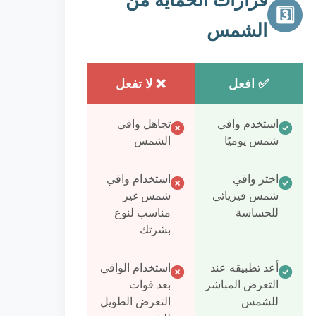
3️⃣
الشمس
✅ افعل
❌ لا تفعل
استخدم واقي
تجاهل واقي
شمس يوميًا
الشمس
اختر واقي
استخدام واقي
شمس فيزيائي
شمس غير
للحساسة
مناسب لنوع
بشرتك
أعد تطبيقه عند
استخدام الواقي
التعرض المباشر
بعد فوات
للشمس
التعرض الطويل