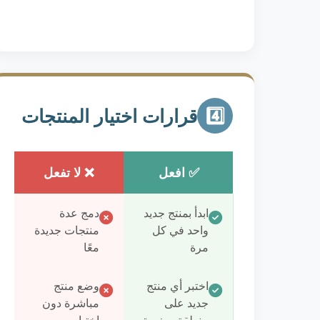
قرارات اختيار المنتجات
4️⃣
✅ افعل
❌ لا تفعل
ابدأ بمنتج جديد
دمج عدة
واحد في كل
منتجات جديدة
مرة
معًا
اختبر أي منتج
وضع منتج
جديد على
مباشرة دون