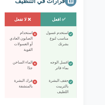
قرارات في التنظيف
1️⃣
✅ افعل
❌ لا تفعل
استخدم غسول
استخدام
مناسب لنوع
الصابون العادي
بشرتك
أو الغسولات
القوية
اغسل الوجه
الماء الساخن
بماء فاتر
جدًا
جفف البشرة
فرك البشرة
بالتربيت
بالمنشفة
اللطيف