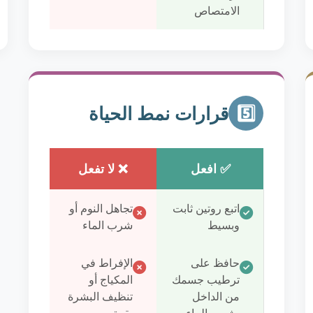
الامتصاص
قرارات نمط الحياة
5️⃣
✅ افعل
❌ لا تفعل
اتبع روتين ثابت
تجاهل النوم أو
وبسيط
شرب الماء
حافظ على
الإفراط في
ترطيب جسمك
المكياج أو
من الداخل
تنظيف البشرة